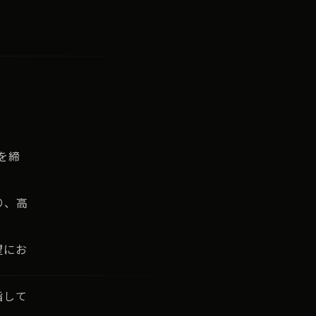
を締
り、高
望にお
指して