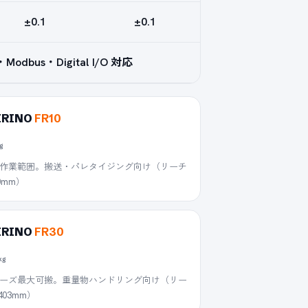
±0.1
±0.1
odbus・Digital I/O 対応
IRINO
FR10
g
作業範囲。搬送・パレタイジング向け（リーチ
0mm）
IRINO
FR30
kg
ーズ最大可搬。重量物ハンドリング向け（リー
403mm）