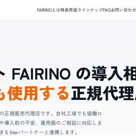
FAIRINOとは
特長
用途
ラインナップ
FAQ
お問い合わ
FAIRINO の導
も使用する
正規代理
リーズの正規販売代理店です。自社工場でも協働ロ
や導入前の不安、運用面のご相談に対応しま
るSIerパートナーと連携します。