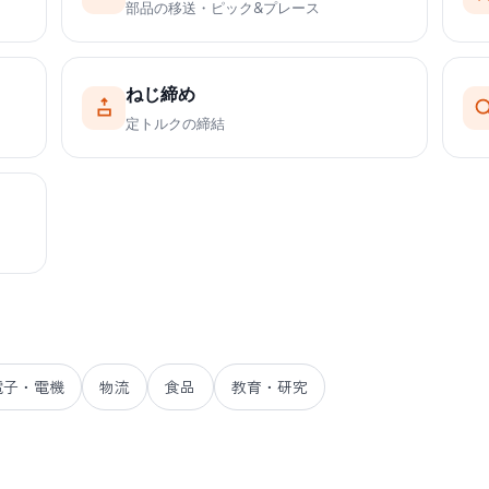
部品の移送・ピック&プレース
ねじ締め
定トルクの締結
電子・電機
物流
食品
教育・研究