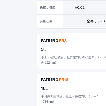
±0.02
繰返し精度
全モデル IP5
共通仕様
FAIRINO
FR3
3
kg
卓上・研究/教育、軽作業向けの小型モデル（
チ 622mm）
FAIRINO
FR16
16
kg
中可搬で高精度。組立・締結向け（リーチ
1034mm）