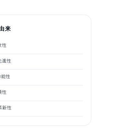
の由来
柔軟性
 先進性
— 知能性
信頼性
— 革新性