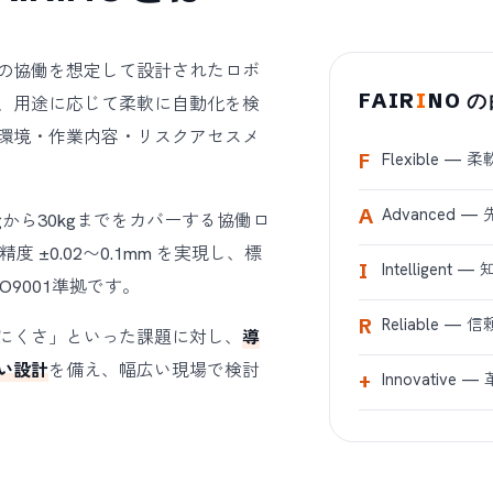
の協働を想定して設計されたロボ
FAIR
I
NO 
、用途に応じて柔軟に自動化を検
環境・作業内容・リスクアセスメ
Flexible — 
F
Advanced —
A
gから30kgまでをカバーする協働ロ
±0.02〜0.1mm を実現し、標
Intelligent 
I
SO9001準拠です。
Reliable — 
R
にくさ」といった課題に対し、
導
い設計
を備え、幅広い現場で検討
Innovative 
+