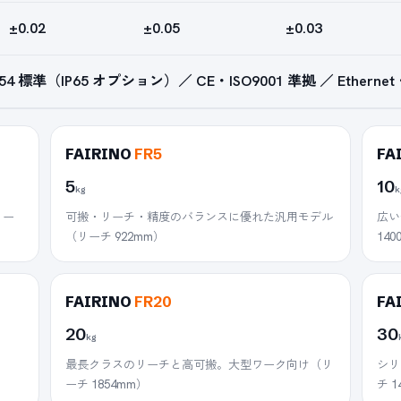
±0.02
±0.05
±0.03
4 標準（IP65 オプション）／ CE・ISO9001 準拠 ／ Ethernet・M
FAIRINO
FR5
FA
5
10
kg
k
リー
可搬・リーチ・精度のバランスに優れた汎用モデル
広い
（リーチ 922mm）
140
FAIRINO
FR20
FA
20
30
kg
最長クラスのリーチと高可搬。大型ワーク向け（リ
シリ
ーチ 1854mm）
チ 1