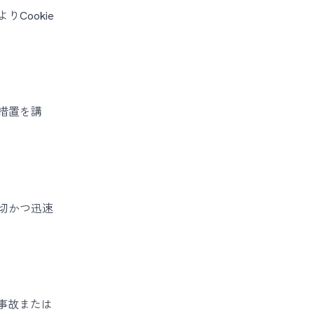
Cookie
措置を講
切かつ迅速
、事故または