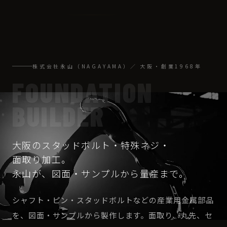
株式会社永山（NAGAYAMA）／ 大阪・創業1968年
FOUNDATION
BUILDER
大
阪
の
ス
タ
ッ
ド
ボ
ル
ト
・
特
殊
ネ
ジ
・
面
取
り
加
工
。
永
山
が
、
図
面
・
サ
ン
プ
ル
か
ら
量
産
ま
で
。
シャフト・ピン・スタッドボルトなどの産業用金属部品
を、図面・サンプルから製作します。面取り、丸先、セ