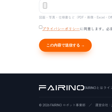
図面・写真・仕様書など（PDF・画像・Excel・Offi
プライバシーポリシー
に同意します。
必
この内容で送信する →
FAIRINOとは
ライ
© 2026 FAIRINO ロボット事業部 ／ 運営会社：