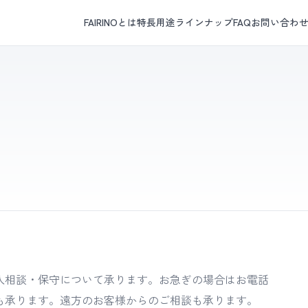
FAIRINOとは
特長
用途
ラインナップ
FAQ
お問い合わ
・導入相談・保守について承ります。お急ぎの場合はお電話
0）でも承ります。遠方のお客様からのご相談も承ります。