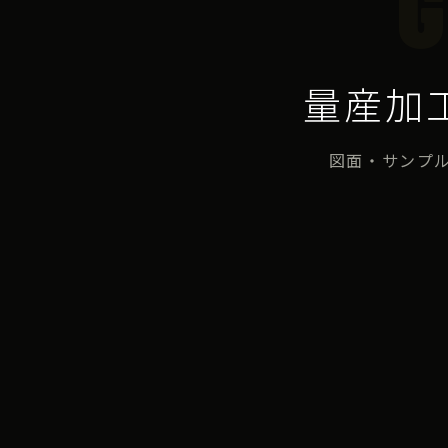
G
量産加
図面・サンプ