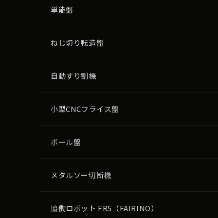
単能盤
ねじ切り転造盤
自動すり割機
小型CNCフライス盤
ボール盤
メタルソー切断機
協働ロボット FR5（FAIRINO）