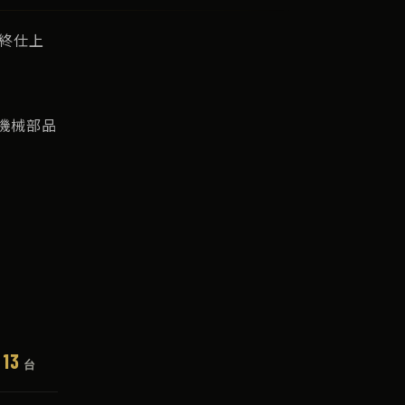
終仕上
業機械部品
13
台