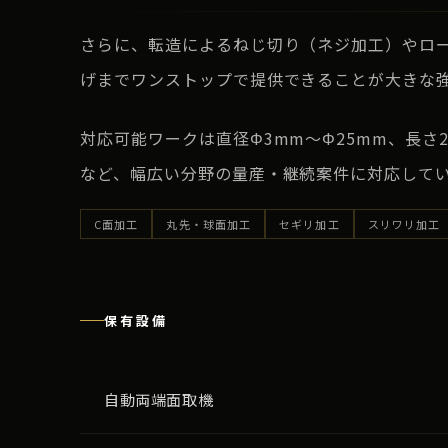
さらに、転造によるねじ切り（ネジ加工）やロ
げまでワンストップで提供できることが大きな
対応可能ワークは直径Φ3mm〜Φ25mm、長さ
など、幅広い分野の量産・継続案件に対応して
C面加工
丸先・球面加工
セギリ加工
スリワリ加工
保有設備
自動両端面取機