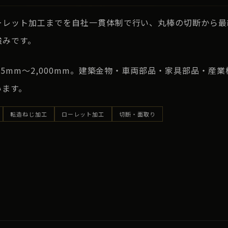
ーレット加工までを自社一貫体制で行い、丸棒の切断から最
強みです。
25mm〜2,000mm。建築金物・車両部品・家具部品・産
います。
転造ねじ加工
ローレット加工
切断・面取り