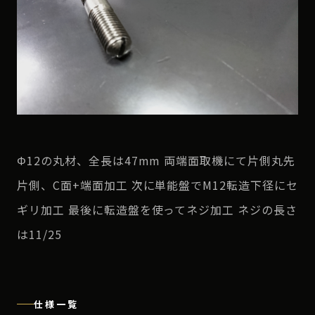
Φ12の丸材、全長は47mm 両端面取機にて片側丸先
片側、C面+端面加工 次に単能盤でM12転造下径にセ
ギリ加工 最後に転造盤を使ってネジ加工 ネジの長さ
は11/25
仕様一覧