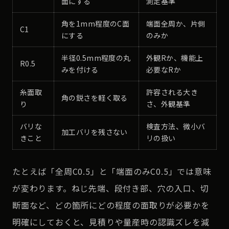
面にする
測定基準
角を1mm程度のC面
端面全周か、片側
C1
にする
のみか
半径0.5mm程度の丸
外観Rか、機能上
R0.5
みを付ける
必要なRか
糸面取
許容される大き
角の鋭さを軽く取る
り
さ、外観基準
バリな
検査方法、微小バ
加工バリを残さない
きこと
リの扱い
たとえば「全周C0.5」と「端面のみC0.5」では意味
が変わります。ねじ先端、段付き部、穴の入口、切
断面など、どの箇所にどの程度の面取りが必要かを
明確にしておくと、見積りや量産時の認識ズレを減