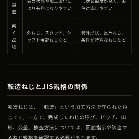
表面状態や加工硬化に
形状自由度が高く、条
度
より有利になりやすい
件対応しやすい
面
向
く
外ねじ、スタッド、シ
特殊形状、長尺ねじ、
品
ャフト端部ねじなど
条件が特殊なねじなど
物
転造ねじとJIS規格の関係
転造ねじは、「転造」という加工方法で作られたね
じです。一方で、完成したねじの呼び、ピッチ、山
形、公差、検査方法については、図面指示や該当す
るねじ規格を確認する必要があります。