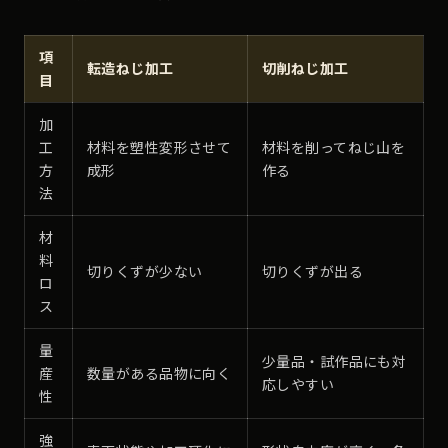
項
転造ねじ加工
切削ねじ加工
目
加
工
材料を塑性変形させて
材料を削ってねじ山を
方
成形
作る
法
材
料
切りくずが少ない
切りくずが出る
ロ
ス
量
少量品・試作品にも対
産
数量がある品物に向く
応しやすい
性
強