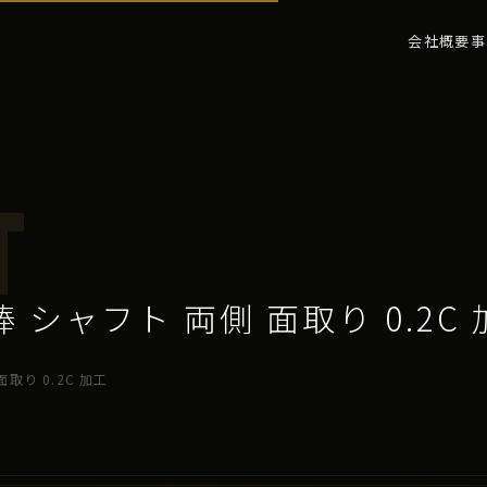
会社概要
事
T
0 丸棒 シャフト 両側 面取り 0.2C
 面取り 0.2C 加工