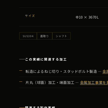
サイズ
Φ10 × 3670L
SUS304
面取り
シャフト
この実績に関連する加工
転造によるねじ切り・スタッドボルト製造 ―
金
片丸（球面）加工・端面加工 ―
金属加工事業を
関連する製作実績