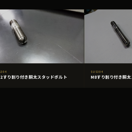
S304
SUS304
12すり割り付き胴太スタッドボルト
M8すり割り付き胴